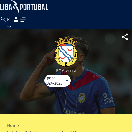
PT
FC Alverca
Bilhética
Época:
2024-2025
Nome