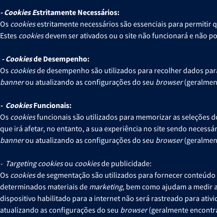
- Cookies E
stritamente Necessários:
Os
cookies
estritamente necessários são essenciais para permitir 
Estes
cookies
devem ser ativados ou o site não funcionará e não 
- Cookies
de Desempenho:
Os
cookies
de desempenho são utilizados para recolher dados pa
banner
ou atualizando as configurações do seu
browser
(geralmen
- Cookies
Funcionais:
Os
cookies
funcionais são utilizados para memorizar as seleções do
que irá afetar, no entanto, a sua experiência no site sendo necessá
banner
ou atualizando as configurações do seu
browser
(geralmen
- Targeting cookies
ou
cookies
de publicidade:
Os
cookies
de segmentação são utilizados para fornecer conteúdo r
determinados materiais de
marketing
, bem como ajudam a medir a 
dispositivo habilitado para a internet não será rastreado para ati
atualizando as configurações do seu
browser
(geralmente encontr