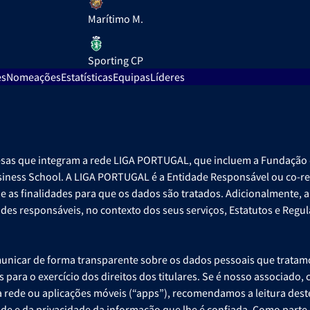
Marítimo M.
Sporting CP
es
Nomeações
Estatísticas
Equipas
Líderes
sas que integram a rede LIGA PORTUGAL, que incluem a Fundação do 
Business School. A LIGA PORTUGAL é a Entidade Responsável ou co-r
e as finalidades para que os dados são tratados. Adicionalmente,
es responsáveis, no contexto dos seus serviços, Estatutos e Regu
omunicar de forma transparente sobre os dados pessoais que trata
ra o exercício dos direitos dos titulares. Se é nosso associado, cl
 na rede ou aplicações móveis (“apps”), recomendamos a leitura de
ade e da privacidade da informação que lhe é confiada. Como par