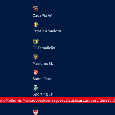
Casa Pia AC
Estrela Amadora
FC Famalicão
Marítimo M.
Santa Clara
Sporting CP
rio
Melhores Marcadores
Nomeações
Estatísticas
Equipas
Líderes
Ví