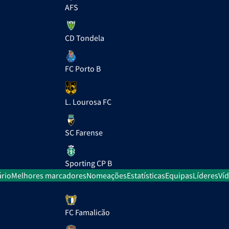
AFS
CD Tondela
FC Porto B
L. Lourosa FC
SC Farense
Sporting CP B
rio
Melhores marcadores
Nomeações
Estatísticas
Equipas
Líderes
Ví
FC Famalicão