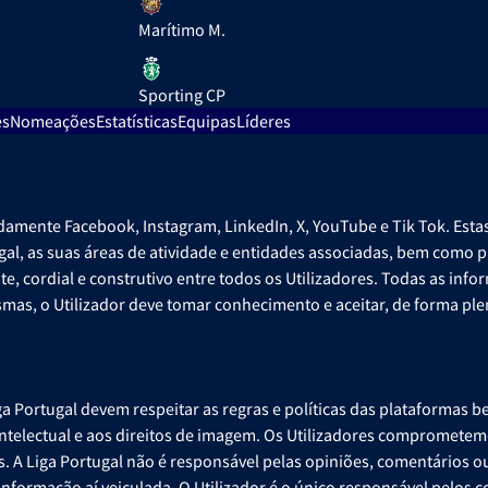
Marítimo M.
Sporting CP
es
Nomeações
Estatísticas
Equipas
Líderes
adamente Facebook, Instagram, LinkedIn, X, YouTube e Tik Tok. Es
tugal, as suas áreas de atividade e entidades associadas, bem com
e, cordial e construtivo entre todos os Utilizadores. Todas as inf
as, o Utilizador deve tomar conhecimento e aceitar, de forma plena
ga Portugal devem respeitar as regras e políticas das plataformas
intelectual e aos direitos de imagem. Os Utilizadores comprometem-s
s. A Liga Portugal não é responsável pelas opiniões, comentários 
informação aí veiculada. O Utilizador é o único responsável pelos