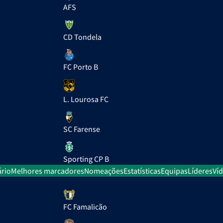
AFS
CD Tondela
FC Porto B
L. Lourosa FC
SC Farense
Sporting CP B
rio
Melhores marcadores
Nomeações
Estatísticas
Equipas
Líderes
Ví
FC Famalicão