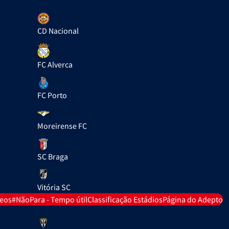
CD Nacional
FC Alverca
FC Porto
Moreirense FC
SC Braga
Vitória SC
deos
#NãoPara - Tempo útil
Classificação Estádios
Página do Adepto