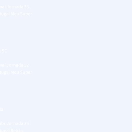
 mai
Jornada 33
rtugal Meu Super
s SC
 mai
Jornada 32
rtugal Meu Super
la
 abr
Jornada 26
tugal Betclic