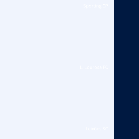
Sporting CP
L. Lourosa FC
Leixões SC