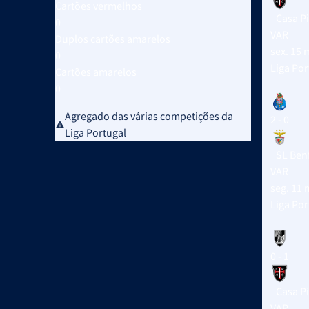
Cartões vermelhos
Casa P
0
VAR
Duplos cartões amarelos
sex. 15 
0
Liga Po
Cartões amarelos
0
Agregado das várias competições da
2 - 0
Liga Portugal
SL Benf
VAR
seg. 11 
Liga Por
0 - 1
Casa P
VAR