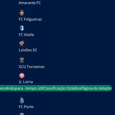
Amarante FC
FC Felgueiras
FC Vizela
Leixões SC
SCU Torreense
U. Leiria
deos
#nãopara - tempo útil
Classificação Estádios
Página do Adepto
FC Porto