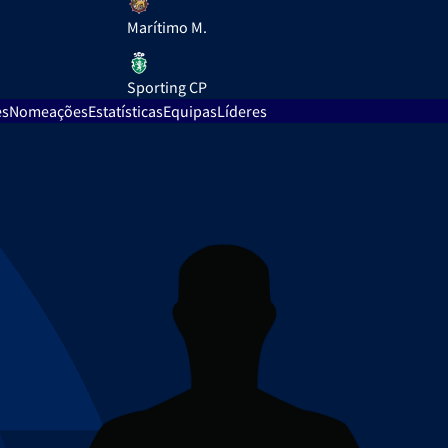
Marítimo M.
Sporting CP
es
Nomeações
Estatísticas
Equipas
Líderes