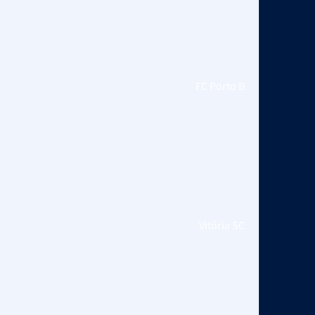
FC Porto B
Vitória SC