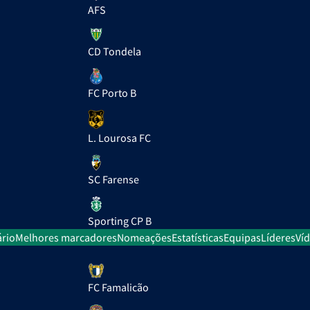
AFS
CD Tondela
FC Porto B
L. Lourosa FC
SC Farense
Sporting CP B
rio
Melhores marcadores
Nomeações
Estatísticas
Equipas
Líderes
Ví
FC Famalicão