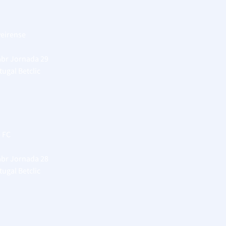
veirense
abr
Jornada 29
tugal Betclic
e FC
abr
Jornada 28
tugal Betclic