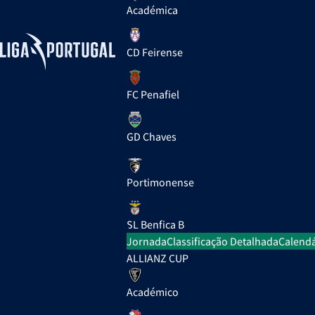
Académica
CD Feirense
FC Penafiel
GD Chaves
Portimonense
SL Benfica B
Jornada
Classificação Detalhada
Calendá
ALLIANZ CUP
Académico