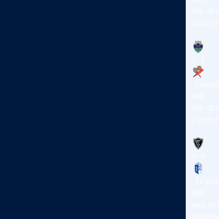
sáb. 09
Liga Po
1 - 2
Leixõe
VAR
sáb. 02
Liga Po
0 - 0
FC Vize
VAR
qua. 29
Liga Por