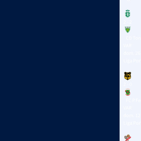
2 - 2
CD Ton
VAR
dom. 26
Liga Po
2 - 0
FC P.Fe
VAR
dom. 12
Liga Po