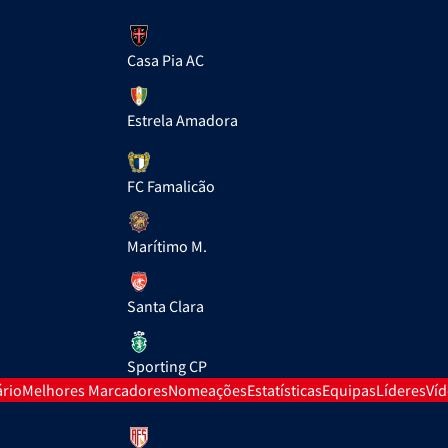
Casa Pia AC
Estrela Amadora
FC Famalicão
Marítimo M.
Santa Clara
Sporting CP
rio
Melhores Marcadores
Nomeações
Estatísticas
Equipas
Líderes
Ví