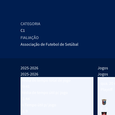
CATEGORIA
C1
FIALIAÇÃO
Associação de Futebol de Setúbal
2025-2026
Jogos
2025-2026
Jogos
Média de tempo total de jogo
qua. 20
99:41
Playoff
Média de tempo útil p/ jogo
51:44
% Tempo útil p/ jogo
0 - 0
51.9