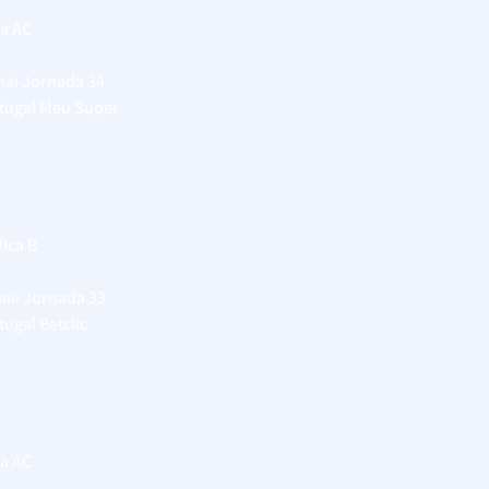
ia AC
mai
Jornada 34
rtugal Meu Super
ica B
mai
Jornada 33
tugal Betclic
ia AC