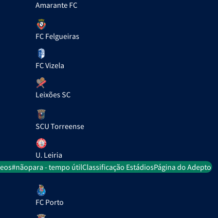
Amarante FC
FC Felgueiras
FC Vizela
Leixões SC
SCU Torreense
U. Leiria
deos
#nãopara - tempo útil
Classificação Estádios
Página do Adepto
FC Porto