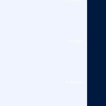
SC Braga
SL Benfica