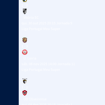
2 - 0
Vitória SC
qui. 30 out 2025 20:15
Jornada 9
Liga Portugal Meu Super
1 - 3
U. Leiria
sáb. 08 nov 2025 14:00
Jornada 11
Liga Portugal Meu Super
1 - 1
UD Oliveirense
qui. 04 dez 2025 20:15
Jornada 1