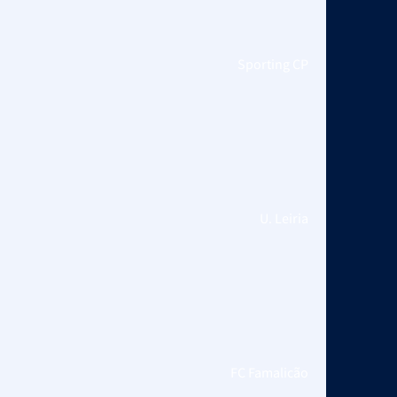
Sporting CP
U. Leiria
FC Famalicão