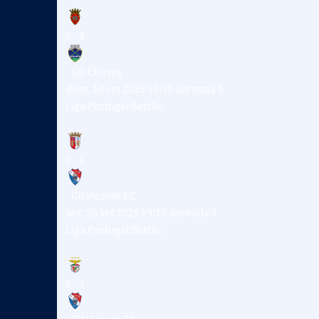
0 - 2
GD Chaves
dom. 14 set 2025 19:30
Jornada 5
Liga Portugal Betclic
0 - 1
Gil Vicente FC
sex. 26 set 2025 19:15
Jornada 7
Liga Portugal Betclic
2 - 1