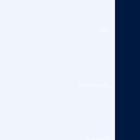
AFS
Moreirense FC
FC Penafiel