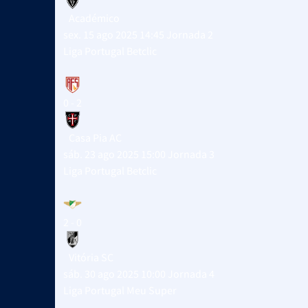
Académico
sex. 15 ago 2025 14:45
Jornada 2
Liga Portugal Betclic
0 - 2
Casa Pia AC
sáb. 23 ago 2025 15:00
Jornada 3
Liga Portugal Betclic
2 - 0
Vitória SC
sáb. 30 ago 2025 10:00
Jornada 4
Liga Portugal Meu Super