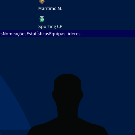
Marítimo M.
Sporting CP
es
Nomeações
Estatísticas
Equipas
Líderes