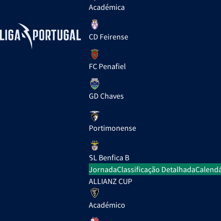
Académica
CD Feirense
FC Penafiel
GD Chaves
Portimonense
SL Benfica B
Jornada
Classificação Detalhada
Calendá
ALLIANZ CUP
Académico