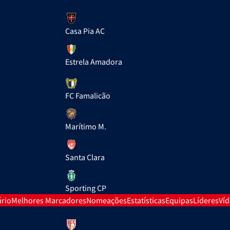
Casa Pia AC
Estrela Amadora
FC Famalicão
Marítimo M.
Santa Clara
Sporting CP
rio
Melhores Marcadores
Nomeações
Estatísticas
Equipas
Líderes
Ví