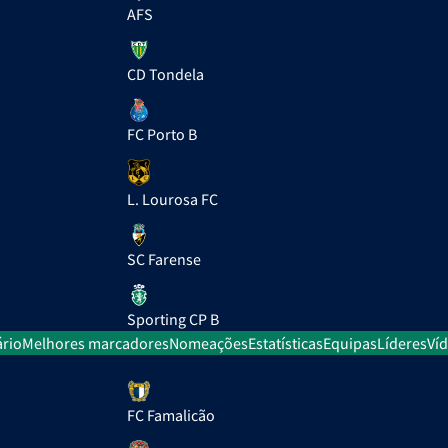
AFS
CD Tondela
FC Porto B
L. Lourosa FC
SC Farense
Sporting CP B
rio
Melhores marcadores
Nomeações
Estatísticas
Equipas
Líderes
Ví
FC Famalicão