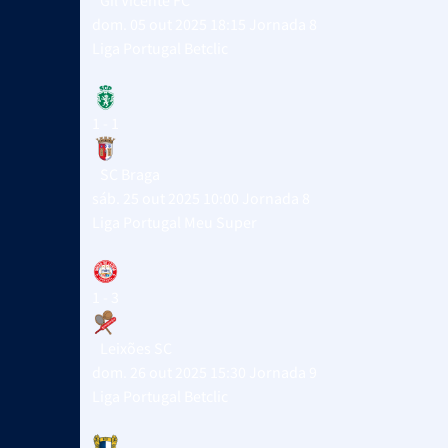
Gil Vicente FC
dom. 05 out 2025 18:15
Jornada 8
Liga Portugal Betclic
1 - 1
SC Braga
sáb. 25 out 2025 10:00
Jornada 8
Liga Portugal Meu Super
1 - 3
Leixões SC
dom. 26 out 2025 15:30
Jornada 9
Liga Portugal Betclic