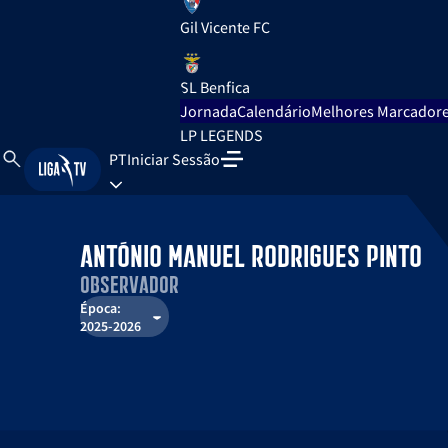
Gil Vicente FC
SL Benfica
Jornada
Calendário
Melhores Marcador
LP LEGENDS
PT
Iniciar Sessão
António Manuel Rodrigues Pinto
Observador
Época:
2025-2026