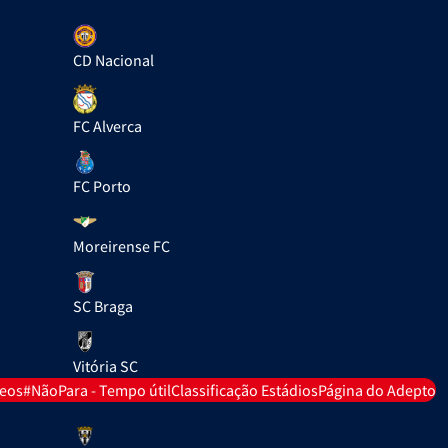
CD Nacional
FC Alverca
FC Porto
Moreirense FC
SC Braga
Vitória SC
deos
#NãoPara - Tempo útil
Classificação Estádios
Página do Adepto