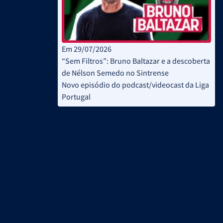
Em 29/07/2026
“Sem Filtros”: Bruno Baltazar e a descoberta
de Nélson Semedo no Sintrense
Novo episódio do podcast/videocast da Liga
Portugal