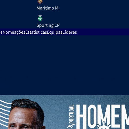
Marítimo M.
Sporting CP
es
Nomeações
Estatísticas
Equipas
Líderes
06/2026
e”: António Barbosa e o caminho da Académica de volta ao Futebo
inutos
 pormenores da época da subida à Liga Portugal 2 Meu Super