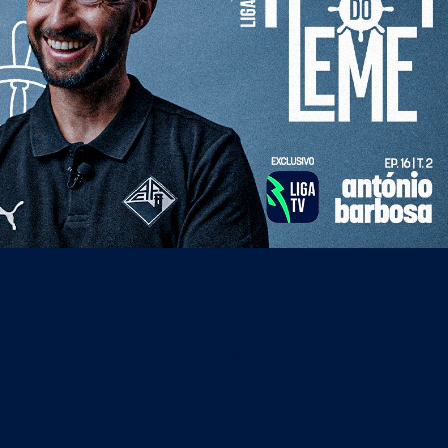
ciais
Em 30/06/2026
Liga-te
Em 22/06/2026
dades e Orçamento 2026-27
Revista Liga-te N.º 44 - Campeões
sa é o novo protagonista do “Homem do Leme”. Na segunda época a
 conduziu o histórico emblema de Coimbra à subida direta à Liga 
 concretizando o sonho de milhares de adeptos estudantis.
clusivo da Liga TV, o treinador, de 43 anos, destaca a união como p
o alcançado. “O que conseguimos vem de um grande sentido de per
eção, passou pelos capitães e pelos jogadores. A união faz realmen
nhando ainda o papel dos adeptos ao longo da temporada.