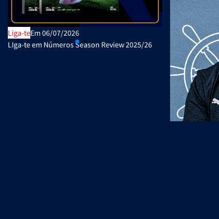
Liga-te
Em 06/07/2026
Publicações Ofi
LIga-te em Números Season Review 2025/26
Plano de Ativi
António Barbo
Académica OAF,
Super 2026-27,
No conteúdo ex
para o sucess
Começou na Dir
afirmou, subli