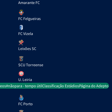
Amarante FC
FC Felgueiras
FC Vizela
Leixões SC
SCU Torreense
U. Leiria
deos
#nãopara - tempo útil
Classificação Estádios
Página do Adepto
FC Porto