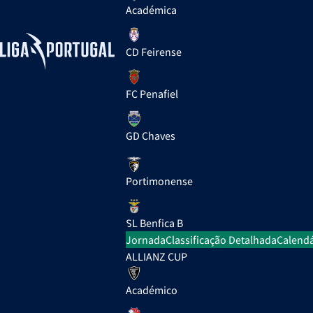
Académica
CD Feirense
FC Penafiel
GD Chaves
Portimonense
SL Benfica B
Jornada
Classificação Detalhada
Calendá
ALLIANZ CUP
Académico