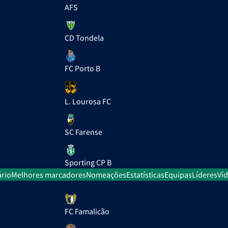
AFS
CD Tondela
FC Porto B
L. Lourosa FC
SC Farense
Sporting CP B
rio
Melhores marcadores
Nomeações
Estatísticas
Equipas
Líderes
Ví
FC Famalicão