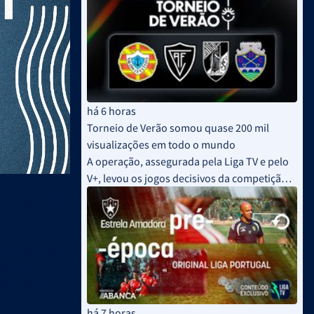
há 6 horas
Torneio de Verão somou quase 200 mil
visualizações em todo o mundo
A operação, assegurada pela Liga TV e pelo
V+, levou os jogos decisivos da competição a
o serviço da
um total de 67 países
Portugal 2 Meu
rincipal fator
tença.
te a força”,
há 7 horas