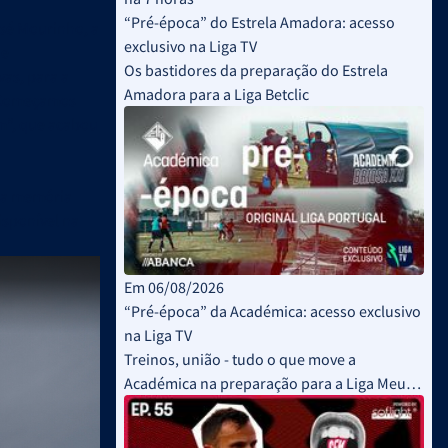
“Pré-época” do Estrela Amadora: acesso
sé Mourinho, a
exclusivo na Liga TV
ue
Os bastidores da preparação do Estrela
vas, para a
Amadora para a Liga Betclic
 “Começamos
im”, que acabou
 na memória
isponível na
Em 06/08/2026
“Pré-época” da Académica: acesso exclusivo
na Liga TV
Treinos, união - tudo o que move a
Académica na preparação para a Liga Meu
Super