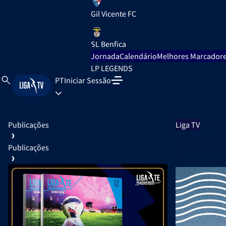
Gil Vicente FC
SL Benfica
Jornada
Calendário
Melhores Marcador
LP LEGENDS
PT
Iniciar Sessão
Publicações
Liga TV
Em 04/
“Homem do Lem
Publicações
Leitura de
2 m
Técnico revela