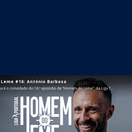
ersa, António Barbosa recorda ainda um encontro especial com Jo
ia da sua carreira, e revisita o momento que deu origem ao lema q
quipa até ao objetivo final. Depois da eliminação frente ao Marial
gal, Leandro Silva lançou uma mensagem simples, mas marcante:
mos juntos”. A frase viria a inspirar o mote “Vamos juntos até ao f
 uma época inesquecível e um regresso há muito aguardado.
esta e outras histórias de uma temporada que ficará para sempre
 Académica, assista ao episódio completo de “Homem do Leme”, d