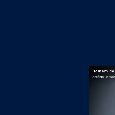
Durante a conv
maior referênc
acompanhou a e
Taça de Portu
juntos, termina
por simbolizar
Para conhecer 
dos adeptos da
Liga TV
.