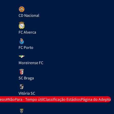
CD Nacional
FC Alverca
FC Porto
Moreirense FC
SC Braga
Vitória SC
deos
#NãoPara - Tempo útil
Classificação Estádios
Página do Adepto