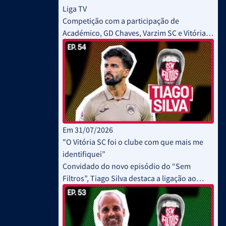
Liga TV
Competição com a participação de
Académico, GD Chaves, Varzim SC e Vitória
SC decorreu este fim de semana
Em 31/07/2026
"O Vitória SC foi o clube com que mais me
identifiquei”
Convidado do novo episódio do “Sem
Filtros”, Tiago Silva destaca a ligação ao
Vitória SC