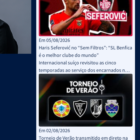
Em 05/08/2026
Haris Seferović no “Sem Filtros”: “SL Benfica
é o melhor clube do mundo”
Internacional suíço revisitou as cinco
temporadas ao serviço dos encarnados no
“Sem Filtros”
Em 02/08/2026
Torneio de Verão transmitido em direto na