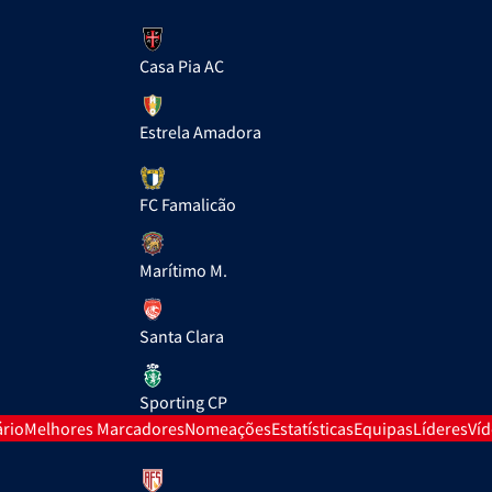
Casa Pia AC
Estrela Amadora
FC Famalicão
Marítimo M.
Santa Clara
Sporting CP
rio
Melhores Marcadores
Nomeações
Estatísticas
Equipas
Líderes
Ví