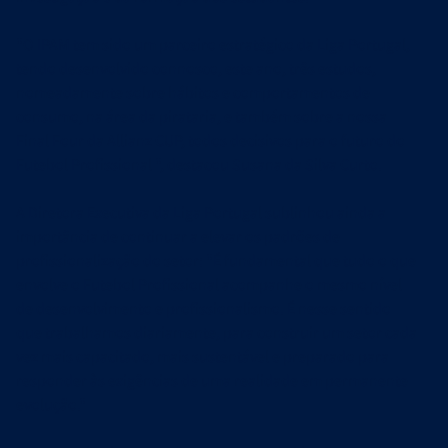
"O IPAM tem sido um parceiro estratégico da Liga Portugal,
tendo desenvolvido connosco, este ano, três estudos,
nomeadamente sobre hábitos e comportamentos de
consumo, na área da pirataria, e também sobre a nossa
Final Four da Allianz CUP, todos decisivos para o futuro do
Futebol Profissional ", destacou Susana da Silva Curto.
A Diretora Executiva da Liga Portugal sublinhou ainda a
importância de continuar a elevar os padrões de
profissionalização do setor: "É fundamental que tudo o que
envolve o Futebol Profissional acompanhe o mesmo nível
de desenvolvimento e profissionalismo. É nesse sentido
que trabalhamos diariamente, para construir um setor cada
vez mais capacitado, mais sustentável e preparado para
responder às exigências de uma realidade em permanente
evolução."