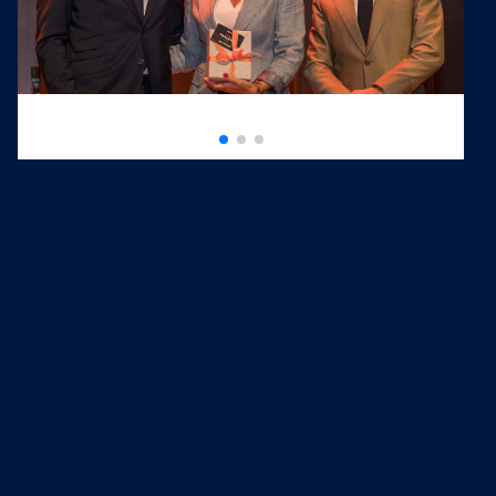
A Liga Portugal foi galardoada com o prémio de Parceiro do
Ano pelo IPAM - Instituto Português de Administração de
Marketing, em cerimónia realizada na Casa da Música, no
Porto, reconhecendo a parceria desenvolvida entre as duas
instituições e o seu contributo para o desenvolvimento de
conhecimento aplicado ao Futebol Profissional.
Susana da Silva Curto e Paulo de Mariz Rozeira, Diretores
Executivos da Liga Portugal, receberam a distinção que o
IPAM atribui anualmente às entidades que se destacam pelo
seu compromisso, colaboração e impacto no
desenvolvimento das iniciativas académicas, da
investigação e da formação dos estudantes.