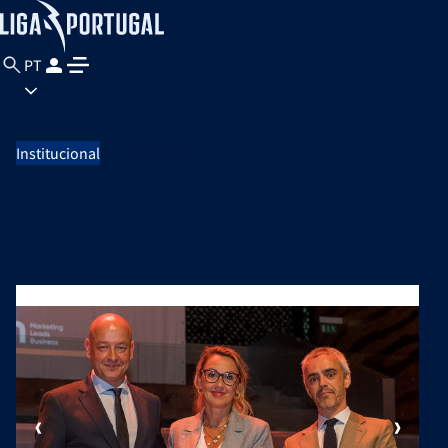
PT
Institucional
Em 06/07/2026
Liga Portugal recebe prémio de Parceiro do Ano do IPAM
Leitura de
1 minuto
Reconhecimento destaca a colaboração estratégica no
desenvolvimento de conhecimento aplicado ao Futebol
Profissional