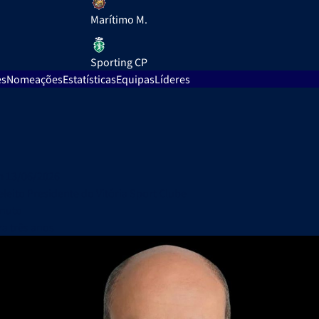
Marítimo M.
Sporting CP
es
Nomeações
Estatísticas
Equipas
Líderes
 13/06/2026
eleito Presidente do Vitória Sport Clube
inuto
a três anos