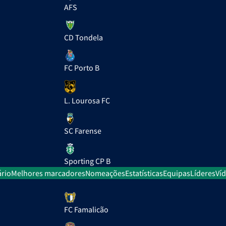
AFS
CD Tondela
FC Porto B
L. Lourosa FC
SC Farense
Sporting CP B
rio
Melhores marcadores
Nomeações
Estatísticas
Equipas
Líderes
Ví
FC Famalicão