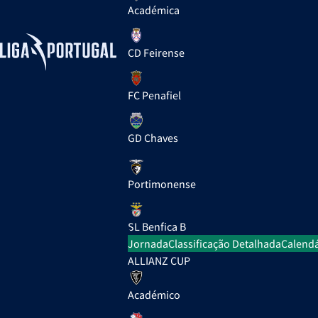
Académica
CD Feirense
FC Penafiel
GD Chaves
Portimonense
SL Benfica B
Jornada
Classificação Detalhada
Calendá
ALLIANZ CUP
Académico