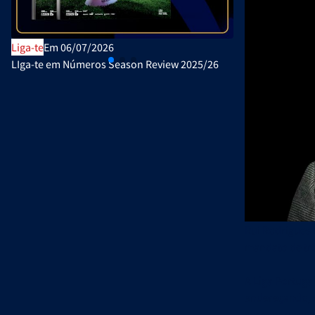
Liga-te
Em 06/07/2026
Publicações Ofi
LIga-te em Números Season Review 2025/26
Plano de Ativi
Rui Rodrigues 
mandato de trê
A Liga Portugal
endereçando, 
sucesso para e