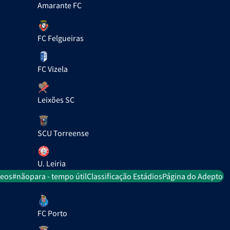
Amarante FC
FC Felgueiras
FC Vizela
Leixões SC
SCU Torreense
U. Leiria
deos
#nãopara - tempo útil
Classificação Estádios
Página do Adepto
FC Porto