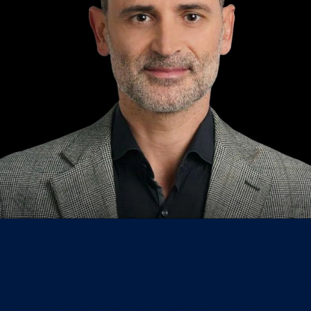
ciais
Em 30/06/2026
Liga-te
Em 22/06/2026
dades e Orçamento 2026-27
Revista Liga-te N.º 44 - Campeões
é o novo Presidente do Vitória Sport Clube, tendo sido eleito, este 
s anos (2026-2029).
 felicita Rui Rodrigues pela eleição para a liderança do Vitória Spor
simultaneamente aos elementos que compõem o seu elenco diretiv
ste novo ciclo, tanto no plano desportivo como institucional.