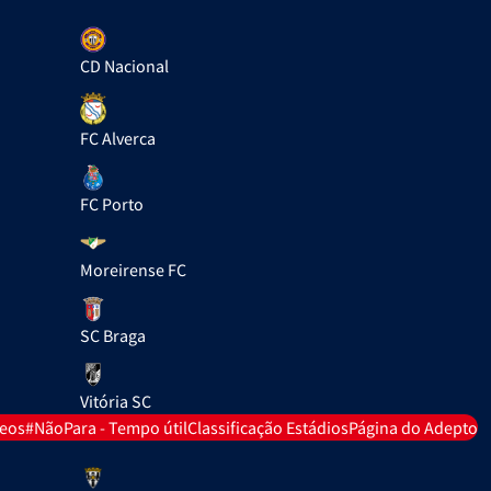
CD Nacional
FC Alverca
FC Porto
Moreirense FC
SC Braga
Vitória SC
deos
#NãoPara - Tempo útil
Classificação Estádios
Página do Adepto