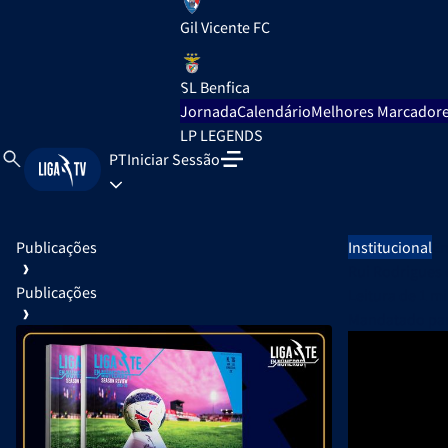
Gil Vicente FC
SL Benfica
Jornada
Calendário
Melhores Marcador
LP LEGENDS
PT
Iniciar Sessão
Publicações
Institucional
Em
Rui Rodrigues 
Publicações
Leitura de
1 m
Mandatado par