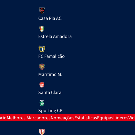
Casa Pia AC
Estrela Amadora
FC Famalicão
Marítimo M.
Santa Clara
Sporting CP
rio
Melhores Marcadores
Nomeações
Estatísticas
Equipas
Líderes
Ví