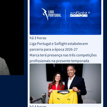
há 3 horas
Liga Portugal e Soflight estabelecem
parceria para a época 2026-27
Marca terá presença nas três competições
profissionais na presente temporada
sábado, para
t Clube,
o, votos de
há 4 horas