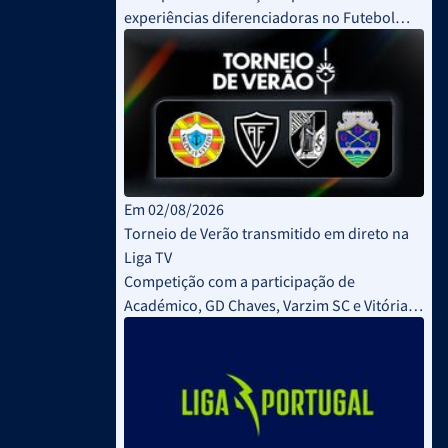
experiências diferenciadoras no Futebol
Profissional
Em 02/08/2026
Torneio de Verão transmitido em direto na
Liga TV
Competição com a participação de
Académico, GD Chaves, Varzim SC e Vitória
SC decorreu este fim de semana