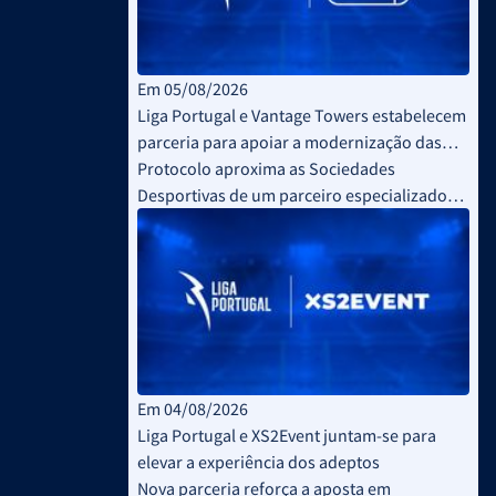
Em 05/08/2026
Liga Portugal e Vantage Towers estabelecem
parceria para apoiar a modernização das
infraestruturas de conectividade no Futebol
Protocolo aproxima as Sociedades
Profissional
Desportivas de um parceiro especializado
em infraestruturas de conectividade
Em 04/08/2026
Liga Portugal e XS2Event juntam-se para
elevar a experiência dos adeptos
Nova parceria reforça a aposta em