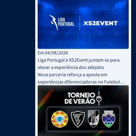
em infraestruturas de conectividade
, espaço que
 do setor.
ra abordou com
uguês, bem
sportiva. Entre
 competições
Em 04/08/2026
e as entidades
Liga Portugal e XS2Event juntam-se para
elevar a experiência dos adeptos
Nova parceria reforça a aposta em
 reforçando o
experiências diferenciadoras no Futebol
Profissional
Profissional