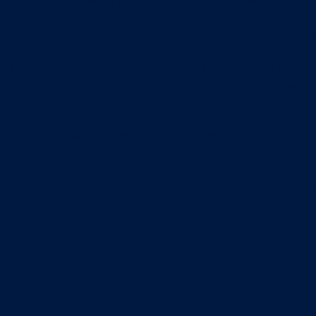
diferentes projetos e valências instalados no Arena Liga Portugal
 dedicadas à formação, inovação, conhecimento e desenvolvimento
iu ainda uma reunião de trabalho, durante a qual Reinaldo Teixei
s principais desafios que se colocam ao Futebol Profissional port
ância enquanto principal promotor da modalidade e da prática de
dos estiveram matérias estruturantes para o desenvolvimento das
 num quadro de diálogo institucional e de estreita colaboração entr
ituiu mais um momento de proximidade e cooperação institucional,
omum com a valorização, modernização e crescimento do Futebol 