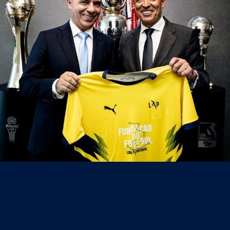
ciais
Em 30/06/2026
Liga-te
Em 22/06/2026
dades e Orçamento 2026-27
Revista Liga-te N.º 44 - Campeões
rtugal recebeu, esta quinta-feira, a visita do Secretário de Estado
ma deslocação institucional que permitiu conhecer de perto as dif
difício e aprofundar, em reunião de trabalho, temas estruturantes 
 Estado foi recebido por Reinaldo Teixeira, Presidente da Liga Port