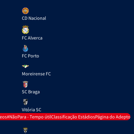
CD Nacional
FC Alverca
FC Porto
Moreirense FC
SC Braga
Vitória SC
deos
#NãoPara - Tempo útil
Classificação Estádios
Página do Adepto