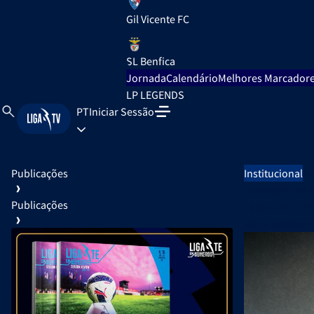
Gil Vicente FC
SL Benfica
Jornada
Calendário
Melhores Marcador
LP LEGENDS
PT
Iniciar Sessão
Publicações
Institucional
Em
Secretário de 
Publicações
Leitura de
1 m
Visita instituc