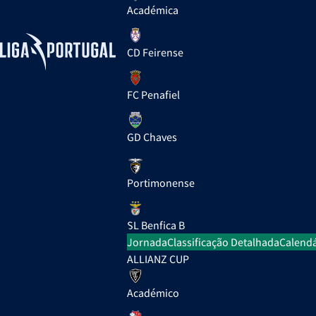
Académica
CD Feirense
FC Penafiel
GD Chaves
Portimonense
SL Benfica B
Jornada
Classificação Detalhada
Calendá
ALLIANZ CUP
Académico