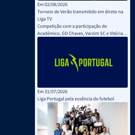
Em 02/08/2026
Torneio de Verão transmitido em direto na
Liga TV
Competição com a participação de
Académico, GD Chaves, Varzim SC e Vitória
SC decorreu este fim de semana
Em 31/07/2026
Liga Portugal pela essência do futebol