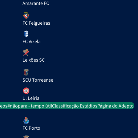
Amarante FC
FC Felgueiras
FC Vizela
Leixões SC
SCU Torreense
U. Leiria
deos
#nãopara - tempo útil
Classificação Estádios
Página do Adepto
FC Porto