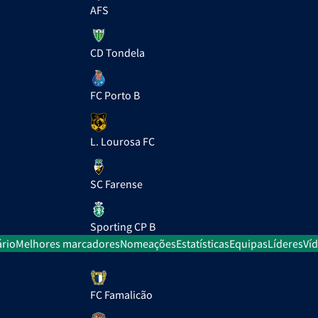
AFS
CD Tondela
FC Porto B
L. Lourosa FC
SC Farense
Sporting CP B
rio
Melhores marcadores
Nomeações
Estatísticas
Equipas
Líderes
Ví
FC Famalicão