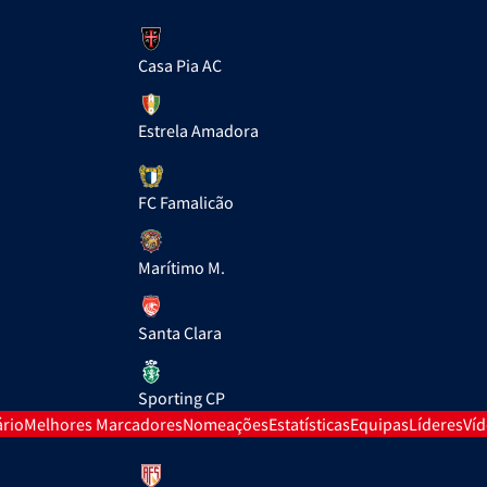
Casa Pia AC
Estrela Amadora
FC Famalicão
Marítimo M.
Santa Clara
Sporting CP
rio
Melhores Marcadores
Nomeações
Estatísticas
Equipas
Líderes
Ví