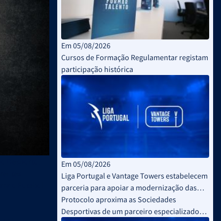
Em 05/08/2026
Cursos de Formação Regulamentar registam
participação histórica
 do Desporto,
Em 05/08/2026
erentes
Liga Portugal e Vantage Towers estabelecem
para o Futebol
parceria para apoiar a modernização das
infraestruturas de conectividade no Futebol
Protocolo aproxima as Sociedades
Profissional
Desportivas de um parceiro especializado
ugal,