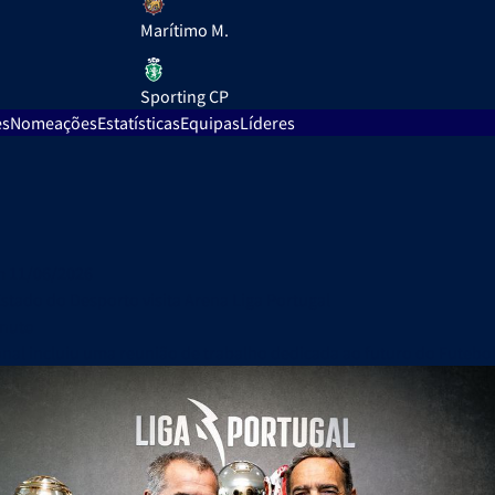
Marítimo M.
Sporting CP
es
Nomeações
Estatísticas
Equipas
Líderes
 11/06/2026
Estado do Desporto visita Arena Liga Portugal
inuto
ional incluiu uma reunião de trabalho dedicada ao futuro do Futebol