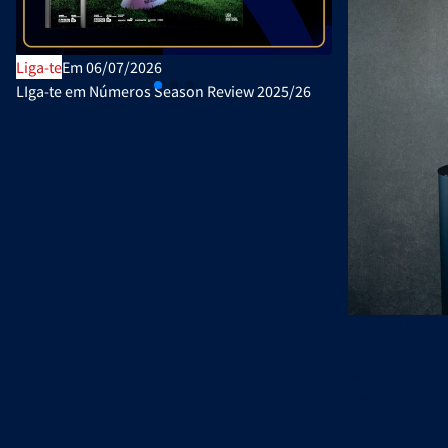
Liga-te
Em 06/07/2026
Publicações Ofi
LIga-te em Números Season Review 2025/26
Plano de Ativi
O Arena Liga Po
Pedro Dias, nu
valências do e
Profissional.
O Secretário de