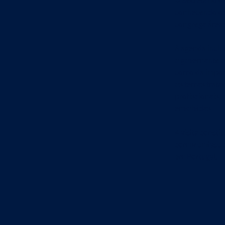
conhecendo os 
congrega áreas
A agenda inclu
o governante o
como da import
os temas trata
profissionais,
envolvidas.
A visita const
compromisso c
em Portugal.