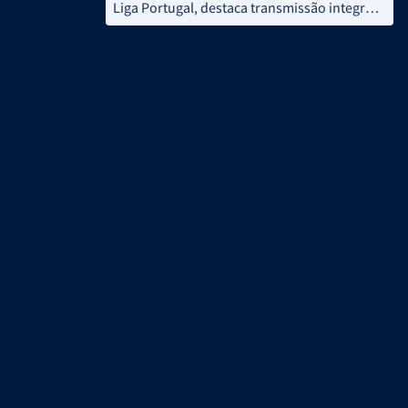
Liga Portugal, destaca transmissão integral
do Torneio de Verão na Liga TV, em
simultâneo no V+ e na TVI Internacional