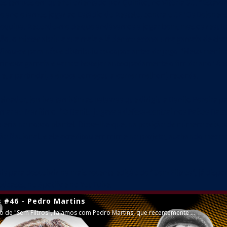
os tempos em que foi orientado por Quinito, no Vitória SC. “Estáv
 ano e íamos jogar ao Estádio do Restelo, contra o CF ‘Os Belenens
 equipa. Recordo-me de que andávamos a jogar bem, mas os resul
ão, o mister abriu a sua mala e lá dentro estava uma garrafa de c
Virou-se para nós e distribuiu os copos antes do jogo. ‘Meus meni
rir esta garrafa e vamos festejar antecipadamente o fim do ano.’ A 
e, a partir daí, a época começou a correr melhor”, recorda.
einador, lembra também as palavras que dirigiu a Danilo Pereira pa
mar ao Marítimo. “O Danilo jogava a defesa-central nos Países Baixo
ueria no nosso plantel. Disse-lhe que, na posição de número seis, s
ão Nacional, e ele acreditou em mim e no projeto, acabando mesmo 
is para descobrir na mais recente edição de “Sem Filtros”, já dispon
odcasts, no Spotify e no YouTube.