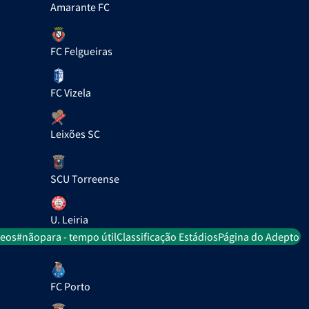
Amarante FC
FC Felgueiras
FC Vizela
Leixões SC
SCU Torreense
U. Leiria
deos
#nãopara - tempo útil
Classificação Estádios
Página do Adepto
FC Porto