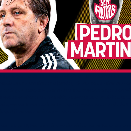
ciais
Em 30/06/2026
Liga-te
Em 22/06/2026
dades e Orçamento 2026-27
Revista Liga-te N.º 44 - Campeões
é o protagonista da mais recente edição do podcast e videocast da 
 Depois de uma carreira como jogador, iniciada no CD Feirense e c
 Sporting CP, Boavista FC, Santa Clara e FC Alverca, abraçou a carrei
 o levou além-fronteiras. Na Grécia, ao serviço do Olympiakos, conq
peão, e encontra-se atualmente na quarta época ao comando do Al
elo qual já venceu a Emir Cup em duas ocasiões.
 com a Liga TV, Pedro Martins revisita vários momentos da sua carr