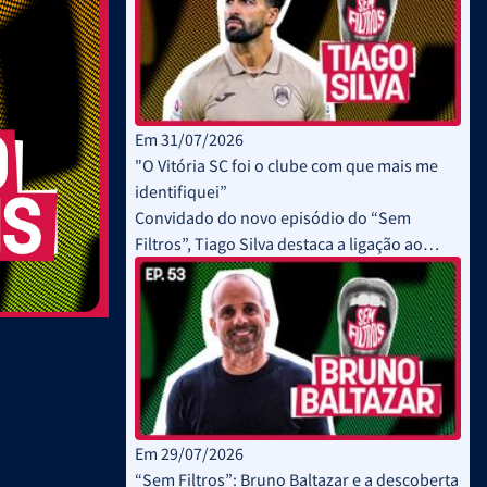
Em 31/07/2026
"O Vitória SC foi o clube com que mais me
identifiquei”
Convidado do novo episódio do “Sem
Filtros”, Tiago Silva destaca a ligação ao
Vitória SC
Em 29/07/2026
“Sem Filtros”: Bruno Baltazar e a descoberta