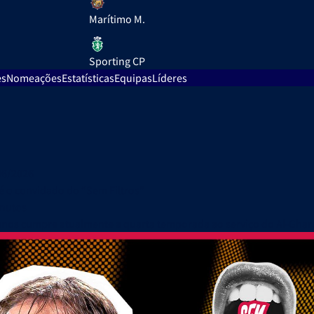
Marítimo M.
Sporting CP
es
Nomeações
Estatísticas
Equipas
Líderes
06/2026
é o convidado do “Sem Filtros”
inutos
anos cumpre atualmente a quarta temporada ao serviço do Al-Ghara