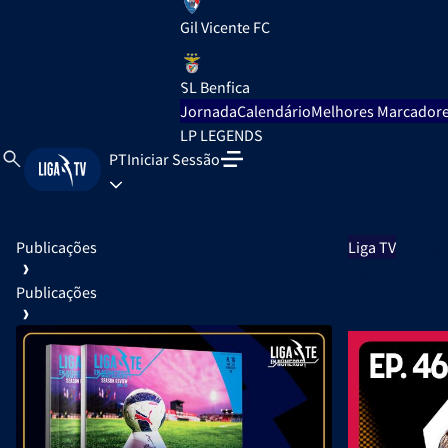
Gil Vicente FC
SL Benfica
Jornada
Calendário
Melhores Marcador
LP LEGENDS
PT
Iniciar Sessão
Publicações
Liga TV
Em 10/
Pedro Martins 
Publicações
Leitura de
3 m
Técnico de 55 