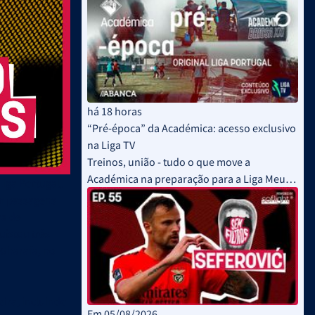
há 18 horas
“Pré-época” da Académica: acesso exclusivo
na Liga TV
Treinos, união - tudo o que move a
Académica na preparação para a Liga Meu
Liga Portugal,
Super
om passagens
ra de
uistou três
-Gharafa, no
eira, incluindo
Em 05/08/2026