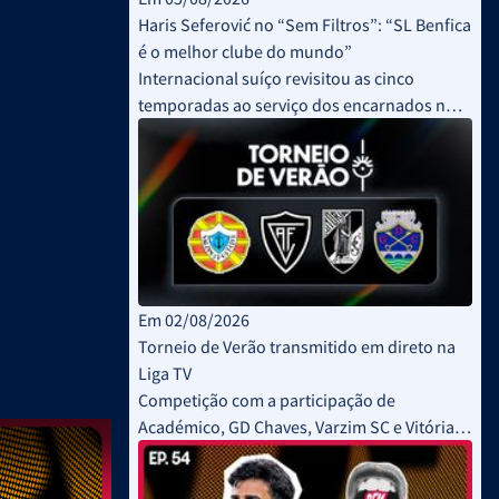
amos na véspera
Haris Seferović no “Sem Filtros”: “SL Benfica
es’, que tinha
é o melhor clube do mundo”
tados não
Internacional suíço revisitou as cinco
hampanhe e
temporadas ao serviço dos encarnados no
nos, hoje vamos
“Sem Filtros”
verdade é que
ra o
s e liguei-lhe
eria o futuro
por vir”,
Em 02/08/2026
Torneio de Verão transmitido em direto na
Liga TV
ível na Liga
Competição com a participação de
Académico, GD Chaves, Varzim SC e Vitória
SC decorreu este fim de semana