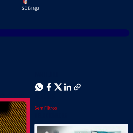
SC Braga
Partilhar
Menções
fa, do Catar
Sem Filtros
Relacionadas