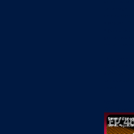
uma história d
da passagem de
uma excelente
apareciam. Ent
alguns copos. 
ganhar, vou ab
isso aconteceu 
Já enquanto tr
convencer a ru
a dizer que o q
da nossa Seleç
refere.
Isto e muito ma
TV, no Apple P