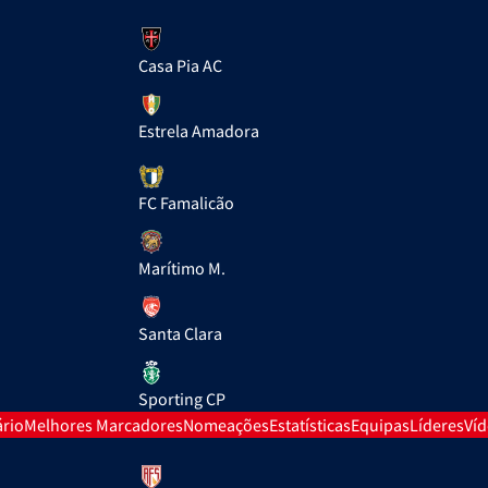
Casa Pia AC
Estrela Amadora
FC Famalicão
Marítimo M.
Santa Clara
Sporting CP
rio
Melhores Marcadores
Nomeações
Estatísticas
Equipas
Líderes
Ví