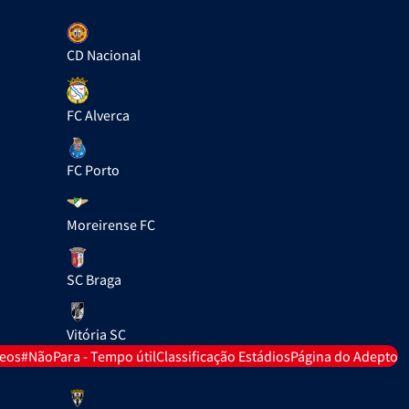
CD Nacional
FC Alverca
FC Porto
Moreirense FC
SC Braga
Vitória SC
deos
#NãoPara - Tempo útil
Classificação Estádios
Página do Adepto