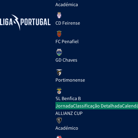
Académica
CD Feirense
FC Penafiel
GD Chaves
Portimonense
SL Benfica B
Jornada
Classificação Detalhada
Calendá
ALLIANZ CUP
Académico