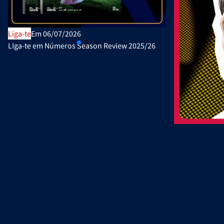
Liga-te
Em 06/07/2026
Publicações Ofi
LIga-te em Números Season Review 2025/26
Plano de Ativi
Pedro Martins 
“Sem Filtros”.
por Vitória SC,
treinador, que
títulos de cam
Catar, clube p
Nesta conversa