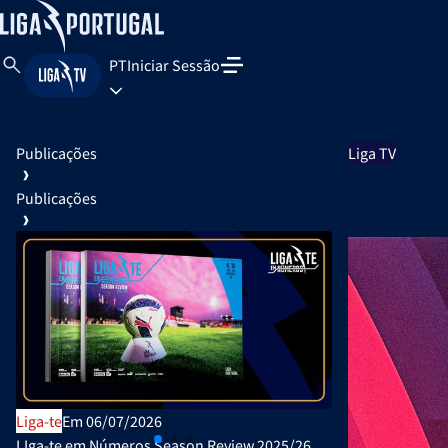
PT
Iniciar Sessão
Publicações
Liga TV
Em 02/
Playoffs refor
Publicações
Leitura de
2 m
Transmissões c
Liga-te
Em 06/07/2026
Publicações Ofi
LIga-te em Números Season Review 2025/26
Plano de Ativi