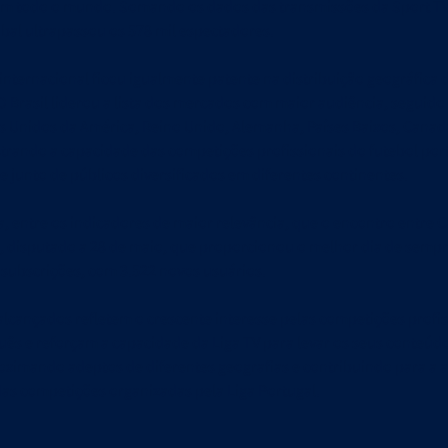
em todo o mundo. Somando os dados das transmissões da Sport TV 
obal ultrapassou os 578 mil espectadores.
internacional ficou igualmente patente na distribuição geográfica 
 O Brasil liderou a lista dos mercados com maior audiência, seguid
s Unidos da América, Reino Unido, Alemanha, Países Baixos, Canad
rando a capacidade das competições profissionais do futebol por
se junto de públicos diversificados em diferentes continentes.
a, entre os indicadores de maior relevância, que o encontro entre C
 disputado a 28 de maio, que proporcionou o melhor dia de sempr
subscrições, com 3.522 novos usuários.
alcançados refletem o crescente interesse pelas competições profi
uês e reforçam a capacidade da Liga TV para levar os seus conteúd
ximando adeptos de diferentes geografias e contribuindo para a 
das competições organizadas pela Liga Portugal.