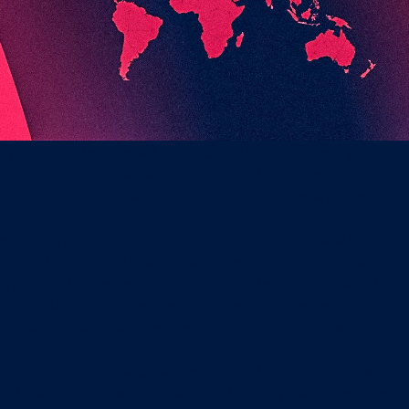
Liga Portugal Betclic e da Liga Portugal 2 Meu Super reforçaram o p
a estratégica na expansão internacional das competições profissi
uês, alcançando 115 países, equivalente a cerca de 60 por cento d
em direto, para todo o mundo, dos encontros entre Casa Pia AC e 
ayoff da Liga Portugal Betclic, e da primeira mão do playoff da Liga
C Farense e Belenenses SDUQ, voltou a evidenciar a aposta da Liga
adeptos das suas competições, promovendo uma experiência mais a
inhada com a valorização e internacionalização do futebol profissi
ais confirmam o impacto da operação. As transmissões disponibili
ciadas também através da plataforma Myco, registaram perto de 300