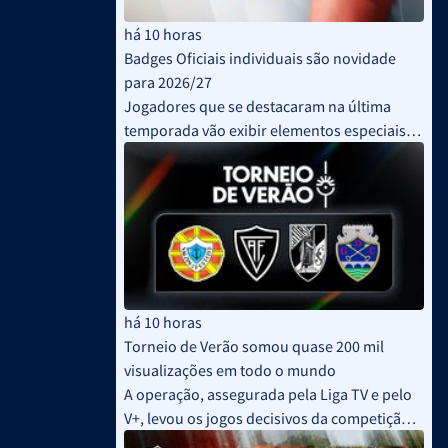
há 10 horas
Badges Oficiais individuais são novidade
para 2026/27
Jogadores que se destacaram na última
temporada vão exibir elementos especiais
nas camisolas
há 10 horas
Torneio de Verão somou quase 200 mil
visualizações em todo o mundo
A operação, assegurada pela Liga TV e pelo
V+, levou os jogos decisivos da competição a
um total de 67 países