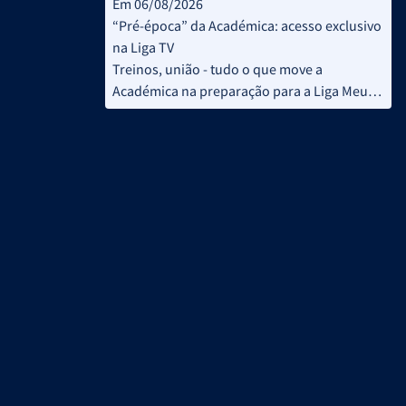
Em 06/08/2026
“Pré-época” da Académica: acesso exclusivo
na Liga TV
Treinos, união - tudo o que move a
Académica na preparação para a Liga Meu
Super