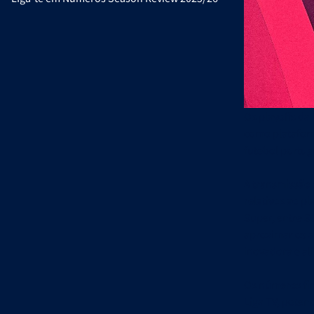
Os playoffs da 
como plataform
futebol portug
A transmissão 
relativos ao pl
Super, entre S
aproximar os 
inovadora e al
Os números fin
Liga TV, poten