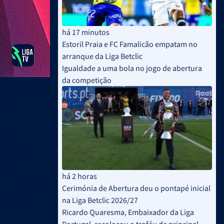
há 17 minutos
Estoril Praia e FC Famalicão empatam no
arranque da Liga Betclic
Igualdade a uma bola no jogo de abertura
da competição
apel da Liga TV
onais do
o mundo.
SCU Torreense,
 Portugal 2 Meu
 Portugal em
cessível,
há 2 horas
onal português.
Cerimónia de Abertura deu o pontapé inicial
na Liga Betclic 2026/27
zadas pela
Ricardo Quaresma, Embaixador da Liga
 mil