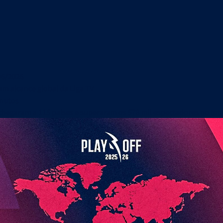
06/2026
çam alcance global da Liga TV
inutos
hegaram a 115 países e superaram os 578 mil espectadores no tota
ciais
Em 30/06/2026
Liga-te
Em 22/06/2026
dades e Orçamento 2026-27
Revista Liga-te N.º 44 - Campeões