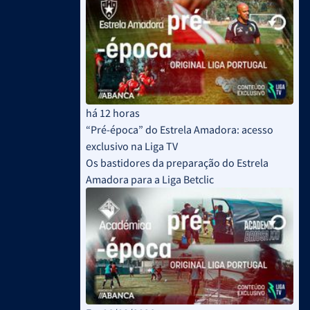
há 12 horas
“Pré-época” do Estrela Amadora: acesso
exclusivo na Liga TV
Os bastidores da preparação do Estrela
Amadora para a Liga Betclic