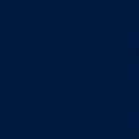
visualizações 
a audiência gl
A abrangência 
visualizações.
França, Estado
Verde, demonst
captar interes
De referir aind
SCU Torreense,
em número de 
Os resultados 
futebol portug
mercados, apro
internacional 