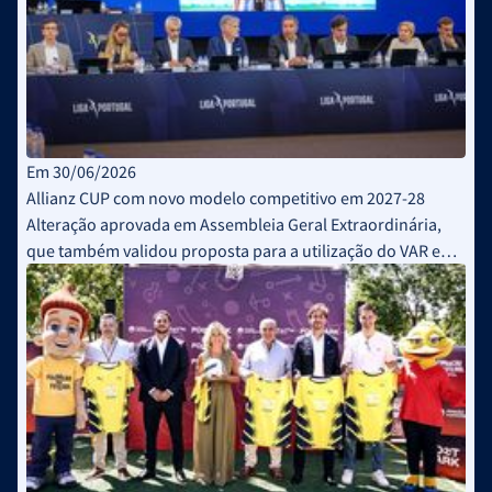
Em 30/06/2026
Allianz CUP com novo modelo competitivo em 2027-28
Alteração aprovada em Assembleia Geral Extraordinária,
que também validou proposta para a utilização do VAR em
pontapés de canto