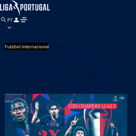
PT
Futebol Internacional
Em 30/05/2026
Portugueses voltam a conquistar a UEFA Champions League
pelo PSG
Leitura de
1 minuto
Reinaldo Teixeira, Presidente da Liga Portugal, felicita
Gonçalo Ramos, João Neves, Nuno Mendes, Vitinha e Luís
Campos