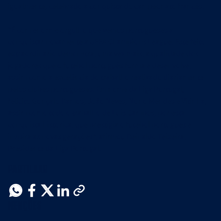
igualmente, celebrado a conquista do campeonato francês.
"É com enorme orgulho que vemos portugueses a
conquistar novamente a UEFA Champions League. Este feito
extraordinário demonstra, uma vez mais, a qualidade dos
jogadores que o futebol português forma e desenvolve,
assim como a excelência do trabalho realizado diariamente
pelos clubes portugueses. Em nome da Liga Portugal,
felicito Gonçalo Ramos, João Neves, Nuno Mendes e Vitinha,
assim como todo o trabalho de Luís Campos, por esta
conquista histórica, que prestigia o futebol português e
inspira as novas gerações", afirmou Reinaldo Teixeira,
Presidente da Liga Portugal.
Partilhar
Menções