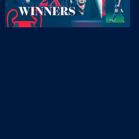
Gonçalo Ramos, João Neves, Nuno Mendes e Vitinha
conquistaram, pelo segundo ano consecutivo, a UEFA
Champions League ao serviço do Paris Saint-Germain,
reforçando a presença portuguesa entre a elite do futebol
mundial. A conquista, alcançada após o triunfo diante do
Arsenal FC na final da competição por 4-3 no desempate por
grandes penalidades, após empate (1-1) nos 120 minutos,
teve igualmente o contributo de Luís Campos, figura de
relevo na estrutura desportiva do clube parisiense.
Após terem integrado a equipa que alcançou a inédita
conquista da UEFA Champions League em 2024/25, os
quatro internacionais portugueses voltam agora a celebrar
o principal troféu de clubes do futebol europeu ao serviço
dos parisienses, numa temporada em que já haviam,