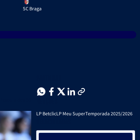
SC Braga
Partilhar
Menções
 fasquia dos 50
LP Betclic
LP Meu Super
Temporada 2025/2026
Relacionadas