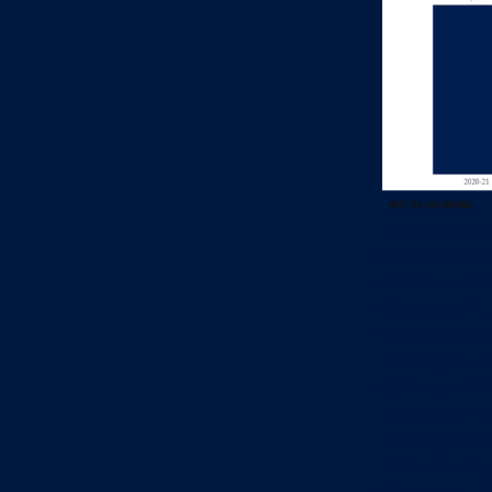
Top 10 jogos c
Moreirense FC 
Moreirense FC 
Moreirense FC 
FC Porto - Spo
Sporting CP - S
FC Porto - SL B
SL Benfica - FC
Sporting CP - 
SL Benfica - Sp