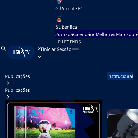
Gil Vicente FC
SL Benfica
Jornada
Calendário
Melhores Marcador
LP LEGENDS
PT
Iniciar Sessão
Publicações
Institucional
Em
Liga Portugal 
Publicações
Leitura de
3 m
Mais de 41 mil
milhões supera