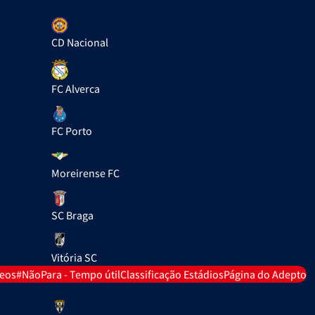
CD Nacional
FC Alverca
FC Porto
Moreirense FC
SC Braga
Vitória SC
deos
#NãoPara - Tempo útil
Classificação Estádios
Página do Adepto