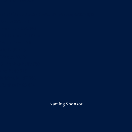
L Benfica: 480.278
com mais telespectadores LP Meu Super 2025/26:
 Leiria: 132.543
D Feirense: 126.692
 SL Benfica B: 107.547
 Porto B: 97.770
orto B: 89.715
 Vizela: 70.131
 SL Benfica B: 69.860
Porto B: 69.515
Marítimo M.: 67.560
 Benfica B: 66.434
Naming Sponsor