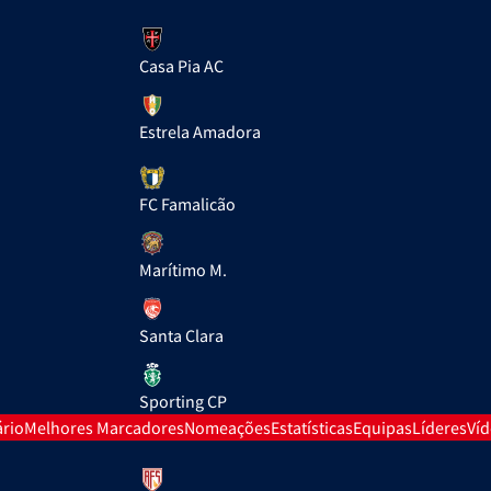
Casa Pia AC
Estrela Amadora
FC Famalicão
Marítimo M.
Santa Clara
Sporting CP
rio
Melhores Marcadores
Nomeações
Estatísticas
Equipas
Líderes
Ví