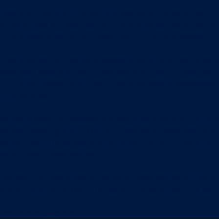
Meu Super registou números muito expressivos, ao atingir os 7 mi
s, naquela que foi a segunda melhor marca das últimas seis tempo
il espectadores do melhor registo histórico, na época 2023/24.
m os quase dois milhões de telespectadores que acompanharam os
i superada a fasquia dos 50 milhões, estabelecendo um novo máxi
onfirmando a trajetória de crescimento sustentado da atratividade 
 Liga Portugal.
sta dos 10 jogos mais vistos as receções do Moreirense FC a FC Port
448.386) e Sporting CP (877.113). Acima dos 500 mil espectadores 
artidas entre FC Porto, Sporting CP e SL Benfica, com o Casa Pia AC
 10, com 480 mil espectadores.
per, três encontros superaram os 100 mil espectadores: o FC Penafi
eixões SC–CD Feirense (126 mil) e o Portimonense–SL Benfica B (107 
 temporada LP Betclic: