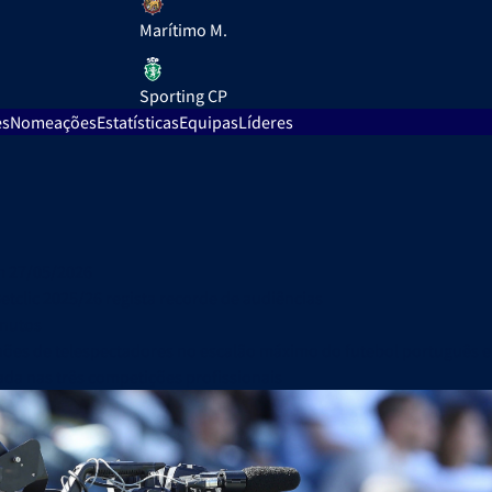
Marítimo M.
Sporting CP
es
Nomeações
Estatísticas
Equipas
Líderes
 27/05/2026
Betclic 2025/26 regista recorde de audiências
inutos
hões de telespectadores no escalão máximo do futebol português e
da nas três competições profissionais