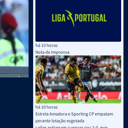
há 10 horas
Nota de Imprensa
o somado das
nte valorização
há 10 horas
 um novo
Estrela Amadora e Sporting CP empatam
ultrapassando
perante lotação esgotada
Leões estiveram a vencer por 2-0, mas