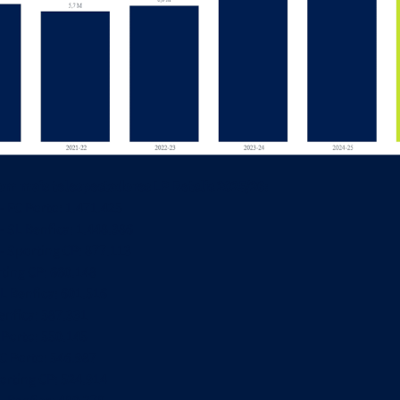
om mais telespectadores LP Betclic 2025/26:
- FC Porto: 1.471.425
- SL Benfica: 1.448.386
- Sporting CP: 877.113
rting CP: 660.148
L Benfica: 601.516
enfica: 587.331
 Porto: 550.145
FC Porto: 546.987
orting CP: 524.914