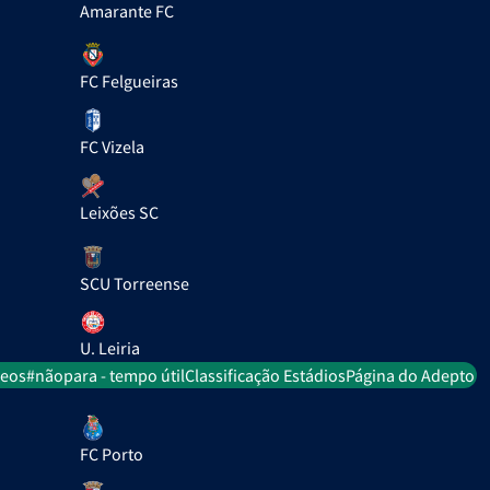
Amarante FC
FC Felgueiras
FC Vizela
Leixões SC
SCU Torreense
U. Leiria
deos
#nãopara - tempo útil
Classificação Estádios
Página do Adepto
FC Porto