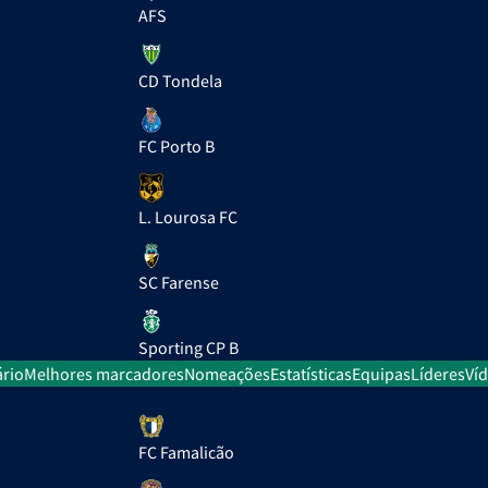
AFS
CD Tondela
FC Porto B
L. Lourosa FC
SC Farense
Sporting CP B
rio
Melhores marcadores
Nomeações
Estatísticas
Equipas
Líderes
Ví
FC Famalicão