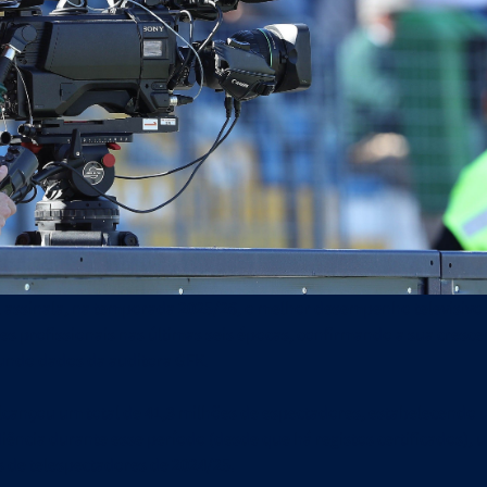
ciais
Em 30/06/2026
Liga-te
Em 22/06/2026
dades e Orçamento 2026-27
Revista Liga-te N.º 44 - Campeões
l assinala, na temporada 2025/26, o melhor desempenho televisiv
es profissionais nas últimas seis épocas, confirmando a sua cresce
undo dados da auditora GFK.
 alcançou um total de 41,3 milhões de espectadores, estabelecendo
iência durante esse período (desde que há registos certificados), 
s de telespectadores de 2024/25.