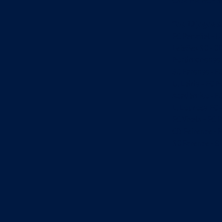
Casa Pia AC - S
Top 10 jogos 
FC Penafiel - U.
Leixões SC - C
Portimonense -
SC Farense - FC
U. Leiria - FC P
Académico - FC
L. Lourosa FC -
FC Vizela - FC 
CD Feirense - 
SC Farense - SL