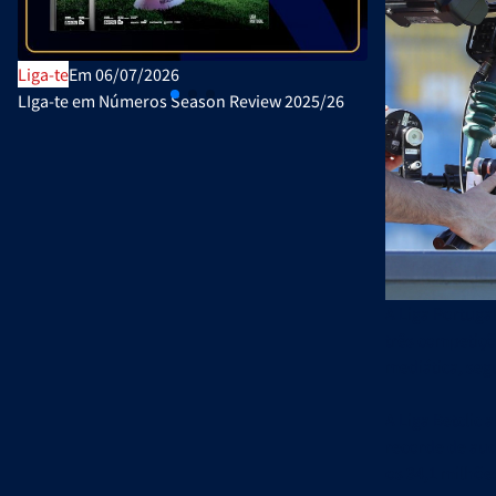
Liga-te
Em 06/07/2026
Publicações Ofi
LIga-te em Números Season Review 2025/26
Plano de Ativi
A Liga Portuga
três competiçõ
mediática, seg
A Liga Betclic
recorde de aud
os 34,1 milhõe