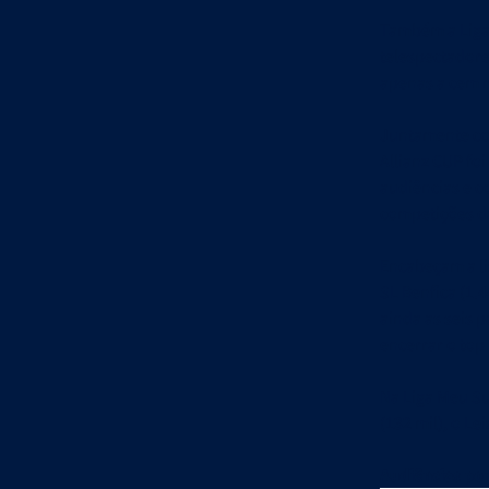
Também a Liga 
telespectadore
apenas a cem m
Juntamente co
Allianz CUP fo
audiências e c
competições da
Encabeçam a li
SL Benfica (1.
ainda as seis p
encerrar o top
Na Liga Meu Su
(132 mil), o L
Audiências por