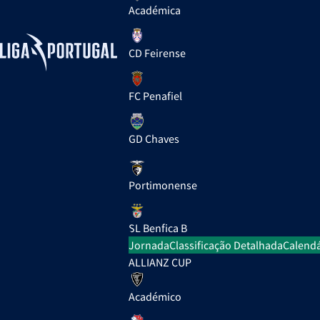
Académica
CD Feirense
FC Penafiel
GD Chaves
Portimonense
SL Benfica B
Jornada
Classificação Detalhada
Calendá
ALLIANZ CUP
Académico