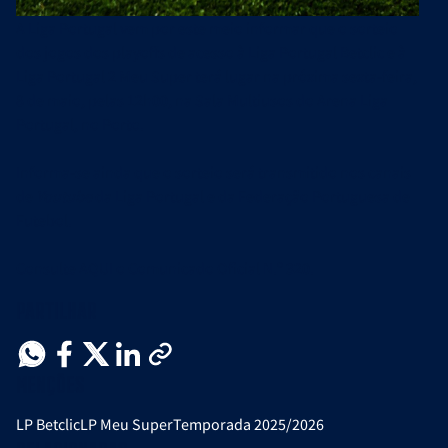
A Liga Portugal vem por este meio informar que o sorteio
dos jogos dos playoffs de acesso à Liga Portugal Betclic e à
Liga Portugal 2 Meu Super terá lugar na próxima sexta-feira,
8 de maio, pelas 12h00, na Sala Multiusos do Arena Liga
Portugal, no Porto.
Informa-se ainda que o sorteio será transmitido nos canais
de
Youtube
da Liga Portugal e da Federação Portuguesa de
Futebol.
Consulte
AQUI
o Comunicado Oficial N.º 320.
Partilhar
Menções
LP Betclic
LP Meu Super
Temporada 2025/2026