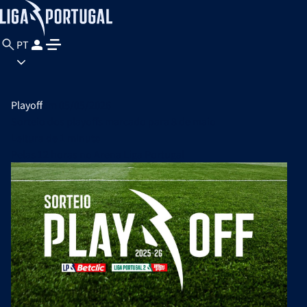
PT
Playoff
Em 05/05/2026
Sorteio dos playoffs marcado para 8 de maio
Leitura de
1 minuto
Pelas 12 horas no Arena Liga Portugal