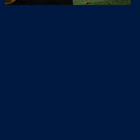
Estão definidos os horários da 33.ª jornada da Liga Portugal
2 Meu Super! De acordo com o Regulamento das
Competições Organizadas pela Liga Portugal, e tendo
igualmente em conta a mobilidade dos adeptos numa altura
decisiva da competição, a penúltima ronda da prova será
jogada, na sua totalidade, a 9 de maio (sábado).
Este será, assim, um dia de emoções fortes, com seis jogos
com início marcado para as 15.30 horas, entre os quais o
clássico das equipas B entre Sporting CP B e FC Porto B e as
deslocações de Portimonense e FC P. Ferreira aos redutos
de FC Felgueiras e SC Farense, respetivamente. Destaque
também para o FC Penafiel-Marítimo M. e para o CD
Feirense-UD Oliveirense, cinco partidas nas quais estará em
jogo a manutenção no segundo escalão do Futebol
Profissional.
Mais tarde, com a Liga Portugal Betclic no horizonte, a