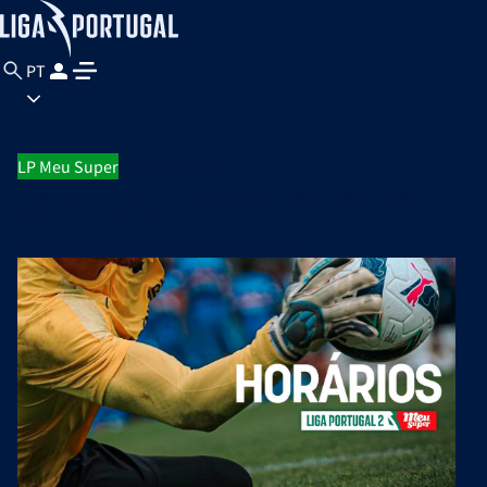
PT
LP Meu Super
Em 05/05/2026
Calendário da 33.ª ronda da Liga Portugal 2 Meu Super
Leitura de
1 minuto
Penúltima jornada joga-se este sábado