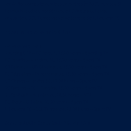
ronda fica completa com três encontros às 20.30 horas: o SL
Benfica B recebe o Académico, o FC Vizela a U. Leiria,
enquanto o SCU Torreense vai ao terreno do L. Lourosa FC.
Fique a par de todos os horários:
Sábado, 9 de maio
Sporting CP B – FC Porto B, 15.30 horas – Sporting TV
FC Penafiel – Marítimo M., 15.30 horas – Sport TV
CD Feirense – UD Oliveirense, 15.30 horas – Sport TV
FC Felgueiras – Portimonense, 15.30 horas – Sport TV
GD Chaves – Leixões SC, 15.30 horas – Sport TV
SC Farense – FC P. Ferreira, 15.30 horas – Sport TV
SL Benfica B – Académico, 20.30 horas – BTV
FC Vizela – U. Leiria, 20.30 horas – Sport TV
L. Lourosa FC – SCU Torreense, 20.30 horas – Sport TV
Consulte
AQUI
o Comunicado Oficial n.º 318.