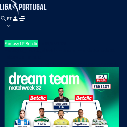
PT
Fantasy LP Betclic
Em 05/05/2026
Fantasy Liga Portugal Betclic – Dream Team da Jornada 32
Leitura de
1 minuto
Fique a conhecer os jogadores em maior destaque na ronda