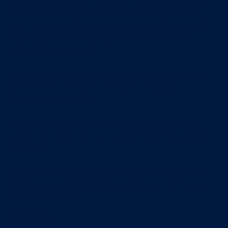
Na baliza, o destaque vai para Diogo Costa (FC Porto), já a
linha defensiva integra Bednarek (FC Porto), jogador com
maior pontuação da semana, Gonçalo Inácio (Sporting CP),
Tiago Esgaio (FC Arouca), Tiago Manso (CD Tondela) e
Maracás (Moreirense FC).
No meio-campo, Pedro Lima e Guilherme Neiva (AFS) estão
acompanhados por De Amorim (FC Famalicão) e
Schjelderup (SL Benfica).
Na frente de ataque, Luis Suárez (Sporting CP), completa
esta equipa, estruturada num sistema de 5-4-1, que totaliza
118 pontos.
A Fantasy oficial da Liga Portugal Betclic está disponível no
website e na app da Liga Portugal. Participe e habilite-se a
prémios exclusivos.
Partilhar