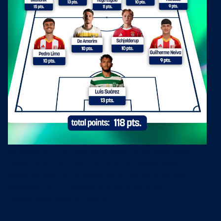
Concluída a 32.ª jornada da Fantasy Liga Portugal Betclic,
revelamos a Dream Team semanal, composta pelos
jogadores que mais se evidenciaram do ponto de vista
estatístico, sem limitações de orçamento ou de
representatividade por equipa.