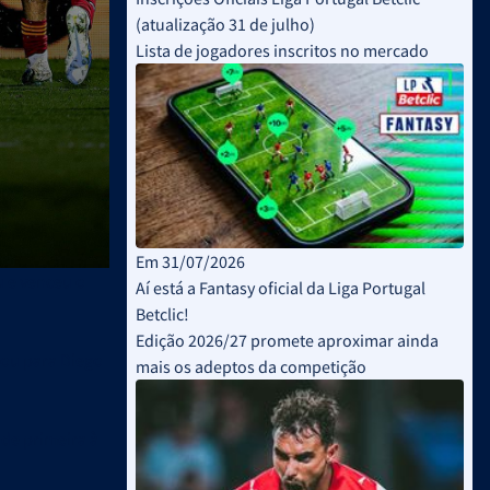
(atualização 31 de julho)
Lista de jogadores inscritos no mercado
Em 31/07/2026
u e venceu o
Aí está a Fantasy oficial da Liga Portugal
Betclic!
Edição 2026/27 promete aproximar ainda
rou para Diego
mais os adeptos da competição
de primeira à