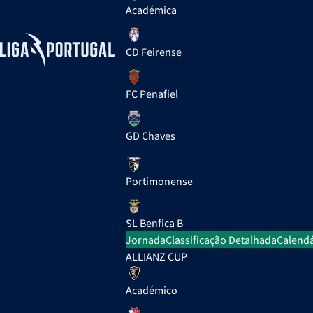
Académica
CD Feirense
FC Penafiel
GD Chaves
Portimonense
SL Benfica B
Jornada
Classificação Detalhada
Calendá
ALLIANZ CUP
Académico