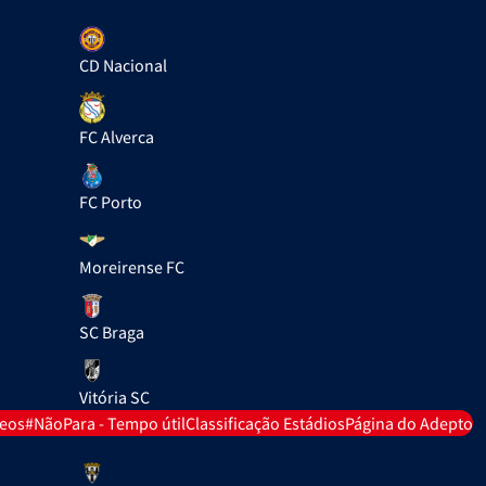
CD Nacional
FC Alverca
FC Porto
Moreirense FC
SC Braga
Vitória SC
deos
#NãoPara - Tempo útil
Classificação Estádios
Página do Adepto