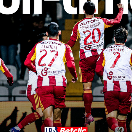
ciais
Em 30/06/2026
Liga-te
Em 22/06/2026
dades e Orçamento 2026-27
Revista Liga-te N.º 44 - Campeões