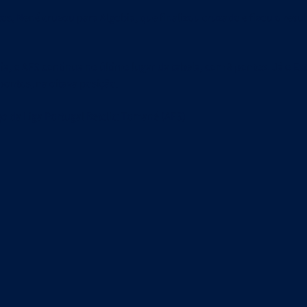
os, Nené cruzou para Algobia, que finalizou cruzado e fixou o resul
ia, o AFS continua no último lugar da tabela, com 8 pontos. Já o Est
ontos, na oitava posição.
da Liga Portugal Betclic:
Tomané
(
AFS
)