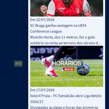
tado final em
Em 22/07/2026
oril Praia
SC Braga ganha vantagem na UEFA
Conference League
Ricardo Horta, dos 11 metros, fez o golo
solitário na visita ao terreno dos sérvios do
FK Železničar Pančevo
Em 17/07/2026
Estoril Praia – FC Famalicão abre Liga Betclic
2026/27
Divulgadas as datas e horas das primeiras