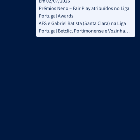
Em 02/07/2026
Prémios Neno – Fair Play atribuídos no Liga
Portugal Awards
AFS e Gabriel Batista (Santa Clara) na Liga
Portugal Betclic, Portimonense e Vozinha
(GD Chaves) na Liga Portugal 2 Meu Super
foram os premiados desta categoria