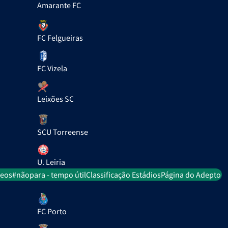
Amarante FC
FC Felgueiras
FC Vizela
Leixões SC
SCU Torreense
U. Leiria
deos
#nãopara - tempo útil
Classificação Estádios
Página do Adepto
FC Porto