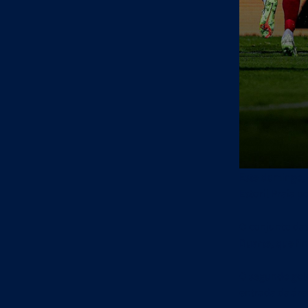
Este domingo, 
Estoril Praia 
O conjunto das
Duarte, que fin
O segundo gol
entrada da áre