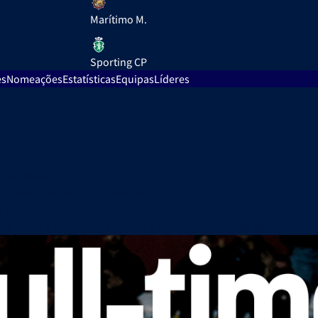
Marítimo M.
Sporting CP
es
Nomeações
Estatísticas
Equipas
Líderes
5/02/2026
primeira vitória no campeonato
inutos
e bateu o Estoril Praia por 3-0 e quebrou o jejum de vitórias