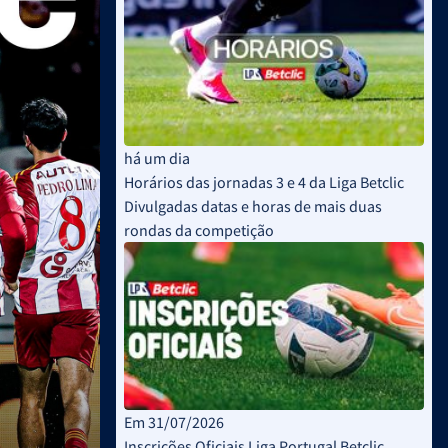
há um dia
Horários das jornadas 3 e 4 da Liga Betclic
Divulgadas datas e horas de mais duas
rondas da competição
Em 31/07/2026
Inscrições Oficiais Liga Portugal Betclic