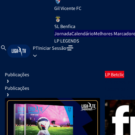
Gil Vicente FC
SL Benfica
Jornada
Calendário
Melhores Marcador
LP LEGENDS
PT
Iniciar Sessão
Publicações
LP Betclic
Em 1
AFS conquista 
Publicações
Leitura de
2 m
Formação avens