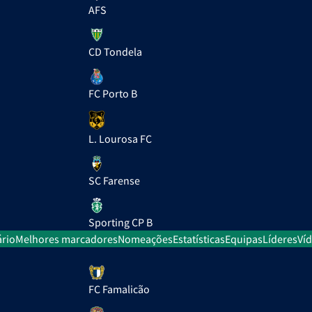
AFS
CD Tondela
FC Porto B
L. Lourosa FC
SC Farense
Sporting CP B
rio
Melhores marcadores
Nomeações
Estatísticas
Equipas
Líderes
Ví
FC Famalicão