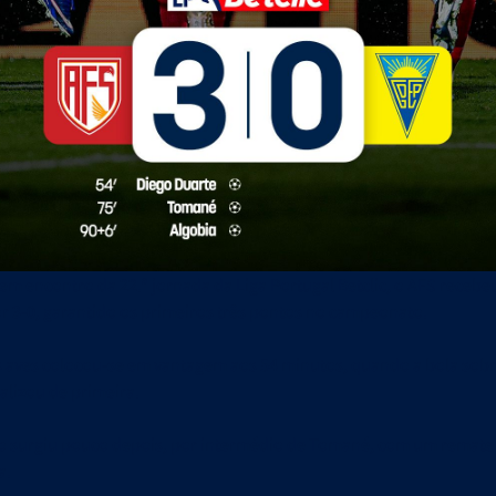
em encontro da 22.ª jornada da Liga Portugal Betclic, o AFS recebe
por 3-0, garantido os primeiros três pontos no campeonato.
 aves colocou-se em vantagem aos 54 minutos, quando a bola sob
alizou de primeira.
o surgiu pouco depois, por intermédio de Tomané, com um remate 
a.