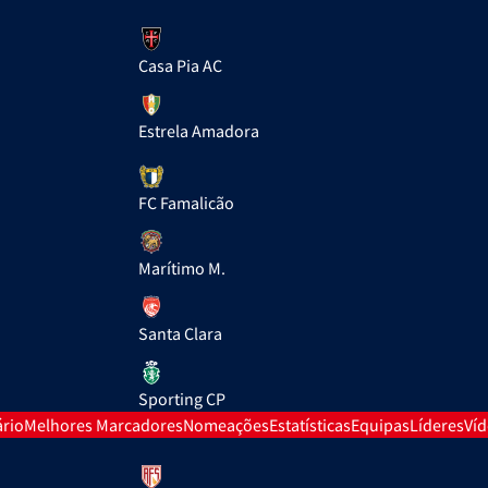
Casa Pia AC
Estrela Amadora
FC Famalicão
Marítimo M.
Santa Clara
Sporting CP
rio
Melhores Marcadores
Nomeações
Estatísticas
Equipas
Líderes
Ví