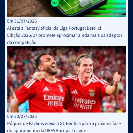
Em 31/07/2026
Aí está a Fantasy oficial da Liga Portugal Betclic!
Edição 2026/27 promete aproximar ainda mais os adeptos
da competição
Em 30/07/2026
Póquer de Pavlidis envia o SL Benfica para a próxima fase
do apuramento da UEFA Europa League