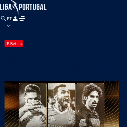
PT
LP Betclic
Em 07/06/2025
Trio de Avançados completa Onze do Ano
Leitura de
1 minuto
Gyökeres, Trincão (ambos do Sporting CP) e Pavlidis (SL
Benfica) foram as escolhas dos treinadores e capitães da
Liga Portugal Betclic