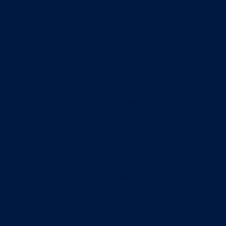
O segundo mais votado foi Trincão. O jovem internacional
português, quatro vezes Homem do Jogo, anotou nove
golos e 12 assistências, tendo tido um papel preponderante
para o bicampeonato dos leões.
Por fim, um grego em época de estreia destacou-se nas
águias. Pavlidis demonstrou o porquê de ter sido uma forte
aposta dos encarnados, com 19 golos marcados e sete
assistências. No total, foram 26 contribuições diretas para
golo, que lhe valeram os prémios de Jogador e Avançado do
Mês em fevereiro, assim como cinco distinções de Homem
do Jogo.
Com os três homens da frente de ataque, fica, então,
conhecido todo o Onze do Ano, que conta ainda com Diogo
Costa (FC Porto), Otamendi, Álvaro Carreras e Aursnes (SL
Benfica), Gonçalo Inácio, Diomandé e Hjulmand (Sporting
CP), assim como por Tiago Silva (Vitória SC).