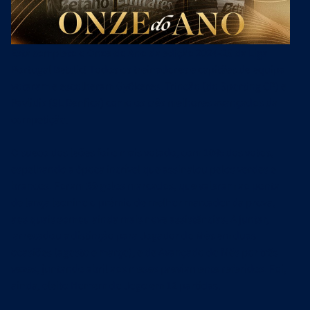
Está completo o Onze do Ano da edição 2024-25 da Liga
Portugal Betclic! Todos os treinadores e capitães de equipa
votaram e escolheram
Gyökeres
,
Trincão
(do
Sporting CP
) e
Pavlidis
(
SL Benfica
) como os três melhores avançados da
competição.
O sueco dos leões foi o mais votado, com 10% dos votos,
espelhando a época incrível que assinalou pelos verdes e
brancos. Foram 39 golos marcados, que valeram ao ponta
de lança leonino o prémio de melhor marcador da prova,
aos quais somou ainda mais nove assistências. A juntar,
arrecadou a distinção para Jogador do Mês em duas
ocasiões (agosto e março), e de Avançado do Mês por três
vezes, juntando abril aos meses previamente referidos. Foi,
ainda, eleito Homem do Jogo em 12 partidas.