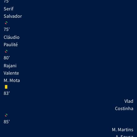
75'
Serif
Salvador
75'
Cláudio
Paulité
80'
Rajani
Valente
M. Mota
83'
Vlad
Costinha
85'
M. Martins
A. Sousa