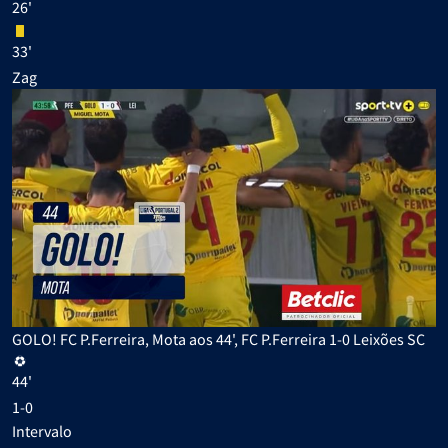
26'
33'
Zag
GOLO! FC P.Ferreira, Mota aos 44', FC P.Ferreira 1-0 Leixões SC
44'
1-0
Intervalo