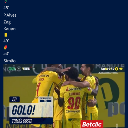
45'
P.Alves
Zag
Kauan
49'
53'
Simão