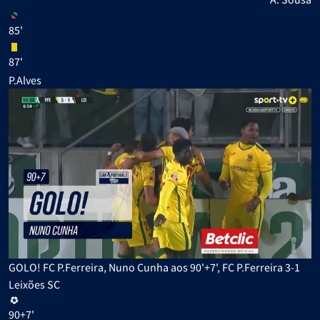
85'
87'
P.Alves
GOLO! FC P.Ferreira, Nuno Cunha aos 90'+7', FC P.Ferreira 3-1
Leixões SC
90+7'