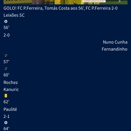
GOLO! FC P.Ferreira, Tomás Costa aos 56', FC P.Ferreira 2-0
Leixões SC
56'
2-0
Nuno Cunha
Fernandinho
57'
60'
Rochez
Kanuric
62'
Paulité
2-1
64'