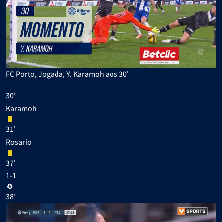
FC Porto, Jogada, Y. Karamoh aos 30'
30'
Karamoh
31'
Rosario
37'
1-1
38'