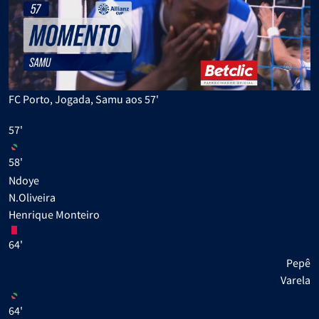
FC Porto, Jogada, Samu aos 57'
57'
58'
Ndoye
N.Oliveira
Henrique Monteiro
64'
Pepê
Varela
64'