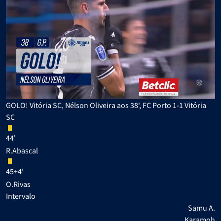
GOLO! Vitória SC, Nélson Oliveira aos 38', FC Porto 1-1 Vitória
SC
44'
R.Abascal
45+4'
O.Rivas
Intervalo
Samu A.
Karamoh