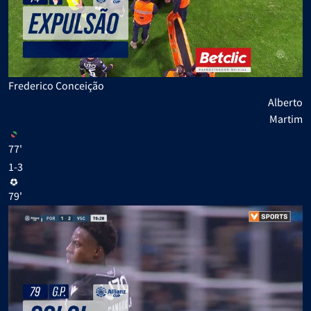
Frederico Conceição
Alberto
Martim
77'
1-3
79'