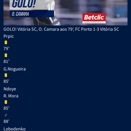
GOLO! Vitória SC, O. Camara aos 79', FC Porto 1-3 Vitória SC
Prpic
79'
81'
G.Nogueira
85'
Ndoye
R. Mora
85'
88'
Lebedenko