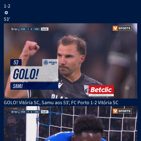
1-2
53'
GOLO! Vitória SC, Samu aos 53', FC Porto 1-2 Vitória SC