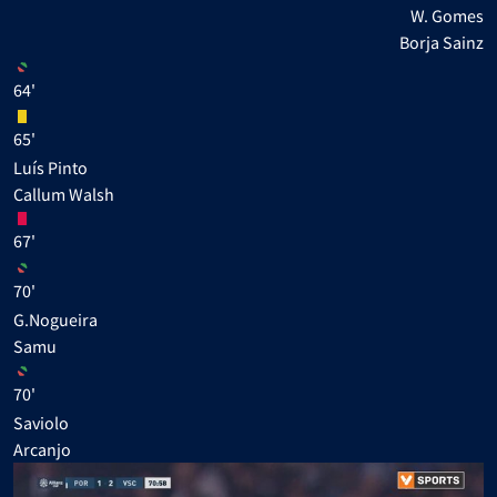
W. Gomes
Borja Sainz
64'
65'
Luís Pinto
Callum Walsh
67'
70'
G.Nogueira
Samu
70'
Saviolo
Arcanjo