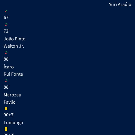
Yuri Araújo
67'
72'
João Pinto
Welton Jr.
88'
Ícaro
Rui Fonte
88'
Marozau
Pavlic
90+3'
Lumungo
90+4'