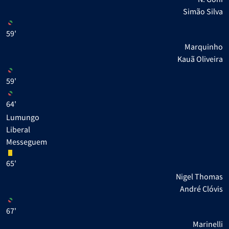
Simão Silva
59'
Marquinho
Kauã Oliveira
59'
64'
Lumungo
Liberal
Messeguem
65'
Nigel Thomas
André Clóvis
67'
Marinelli