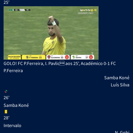
25'
GOLO! FC P.Ferreira, I. Pavlic aos 25', Académico 0-1 FC
P.Ferreira
Samba Koné
Luís Silva
26'
Samba Koné
28'
Intervalo
N. Gohi